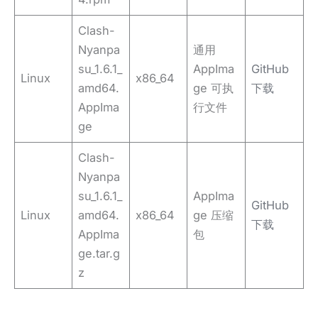
Clash-
Nyanpa
通用
su_1.6.1_
AppIma
GitHub
Linux
x86_64
amd64.
ge 可执
下载
AppIma
行文件
ge
Clash-
Nyanpa
su_1.6.1_
AppIma
GitHub
Linux
amd64.
x86_64
ge 压缩
下载
AppIma
包
ge.tar.g
z