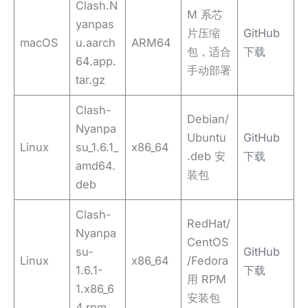
Clash.N
M 系芯
yanpas
片压缩
GitHub
macOS
u.aarch
ARM64
包，适合
下载
64.app.
手动部署
tar.gz
Clash-
Debian/
Nyanpa
Ubuntu
GitHub
Linux
su_1.6.1_
x86_64
.deb 安
下载
amd64.
装包
deb
Clash-
RedHat/
Nyanpa
CentOS
su-
GitHub
Linux
x86_64
/Fedora
1.6.1-
下载
用 RPM
1.x86_6
安装包
4.rpm